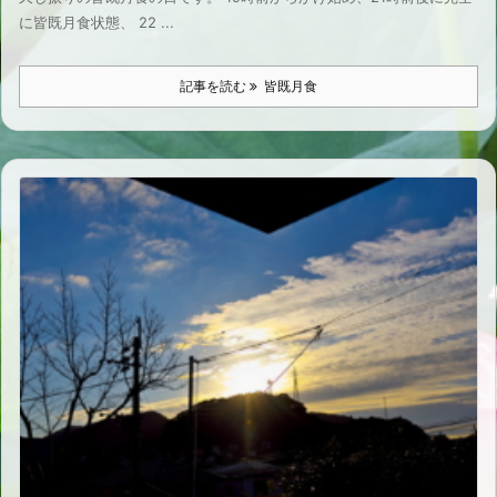
に皆既月食状態、 22 ...
記事を読む
皆既月食