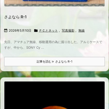
さよなら R-1

2026年5月10日

ＰＣとネット
,
写真撮影
,
無線
先日、アマチュア無線、移動運用の為に掘り出した、アルミケースで
すが、中から、SONY Cy ...
記事を読む
さよなら R-1