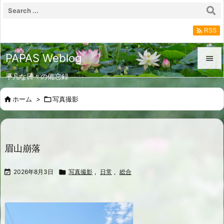

RSS
PAPAS Weblog

平凡な日々の備忘録

メニュ

ホーム
>

写真撮影

サイド

前へ
眉山崩落

次へ

2026年8月3日

写真撮影
,
日常
,
総合

検索