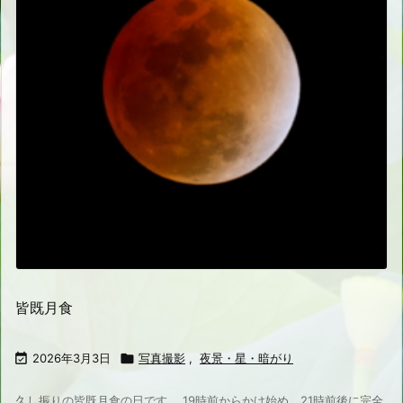
皆既月食

2026年3月3日

写真撮影
,
夜景・星・暗がり
久し振りの皆既月食の日です。 19時前からかけ始め、21時前後に完全