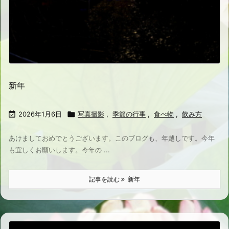
新年

2026年1月6日

写真撮影
,
季節の行事
,
食べ物
,
飲み方
あけましておめでとうございます。このブログも、年越しです。今年
も宜しくお願いします。今年の ...
記事を読む
新年