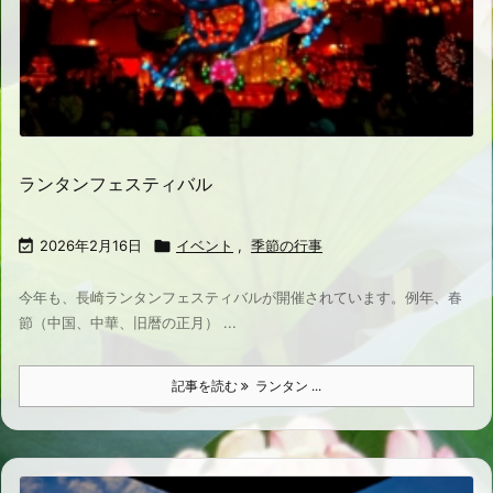
ランタンフェスティバル

2026年2月16日

イベント
,
季節の行事
今年も、長崎ランタンフェスティバルが開催されています。例年、春
節（中国、中華、旧暦の正月） ...
記事を読む
ランタン ...