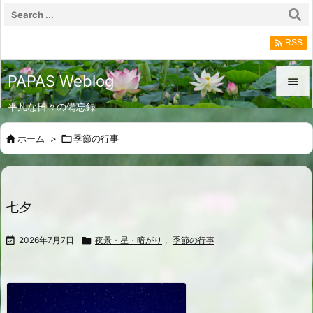

RSS
PAPAS Weblog

平凡な日々の備忘録

メニュ

ホーム
>

季節の行事

サイド

前へ
七夕

次へ

2026年7月7日

夜景・星・暗がり
,
季節の行事

検索