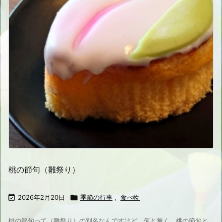
桃の節句（雛祭り）

2026年2月20日

季節の行事
,
食べ物
桃の節句って（雛祭り）の別名なんですけど、何と無く、桃の節句と