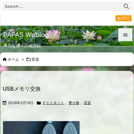

RSS
PAPAS Weblog

平凡な日々の備忘録

メニュ

ホーム
>

音楽

サイド

前へ
USBメモリ交換

次へ

2026年2月19日

ＰＣとネット
,
乗り物
,
音楽

検索