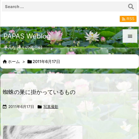

RSS
PAPAS Weblog

平凡な日々の備忘録

メニュ

ホーム
>

2011年6月17日

サイド

前へ
蜘蛛の巣に掛かっているもの

次へ

2011年6月17日

写真撮影

検索