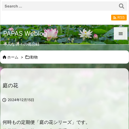

RSS
PAPAS Weblog

平凡な日々の備忘録

メニュ

ホーム
>

動物

サイド

前へ
庭の花

次へ

2024年12月15日

検索
何時もの定期便「庭の花シリーズ」です。