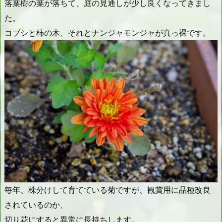
落葉樹の葉が落ちて、庭の見通しが少し良くなってきまし
た。
コブシと柿の木、それとナンジャモンジャが真っ裸です。
毎年、株分けして育てている菊ですが、観賞用に品種改良
されているのか、
切り花にすると異常に長持ちします。