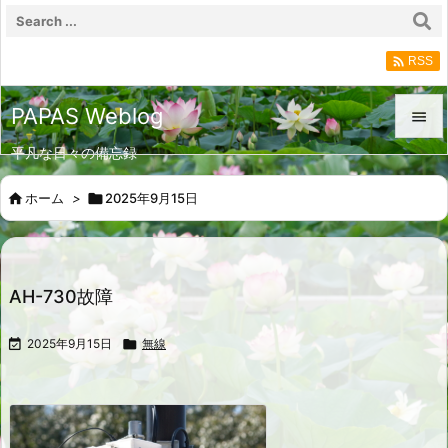

RSS
PAPAS Weblog

平凡な日々の備忘録

メニュ

ホーム
>

2025年9月15日

サイド

前へ
AH-730故障

次へ

2025年9月15日

無線

検索