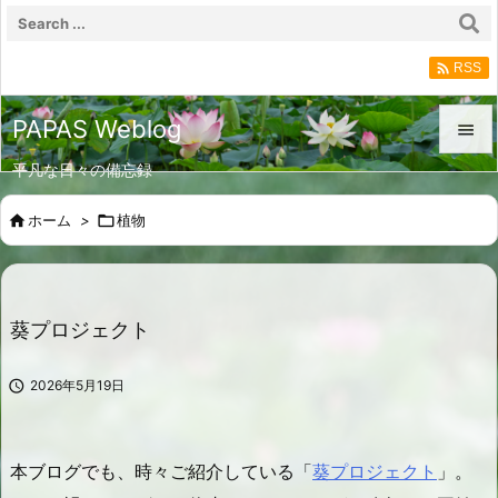

RSS
PAPAS Weblog

平凡な日々の備忘録

メニュ

ホーム
>

植物

サイド

前へ
葵プロジェクト

次へ

2026年5月19日

検索
本ブログでも、時々ご紹介している「
葵プロジェクト
」。