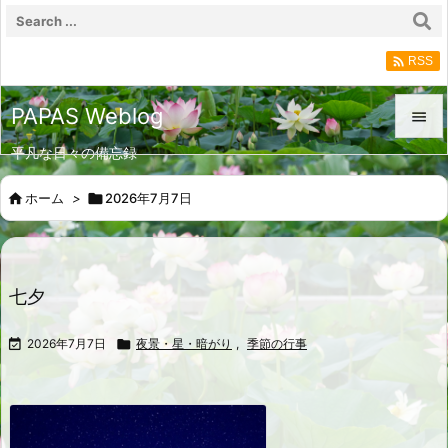

RSS
PAPAS Weblog

平凡な日々の備忘録

メニュ

ホーム
>

2026年7月7日

サイド

前へ
七夕

次へ

2026年7月7日

夜景・星・暗がり
,
季節の行事

検索