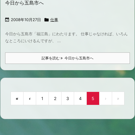
今日から五島市へ

2008年10月27日

仕事
今日から五島市「福江島」にわたります。 仕事じゃなければ、いろん
なところにいけるんですが、 ...
記事を読む
今日から五島市へ
«
‹
1
2
3
4
5
›
»