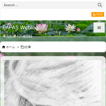

RSS
PAPAS Weblog

平凡な日々の備忘録

メニュ

ホーム
>

仕事

サイド

前へ

次へ

検索