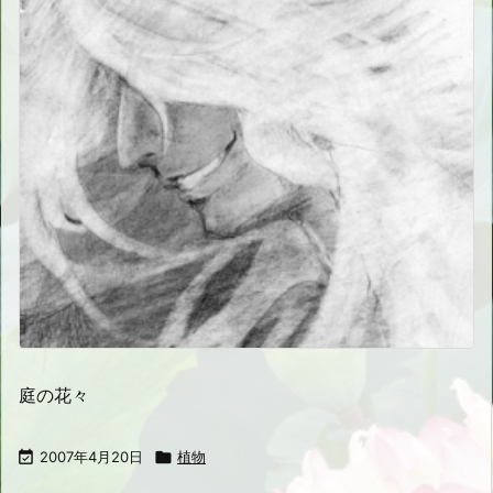
庭の花々

2007年4月20日

植物