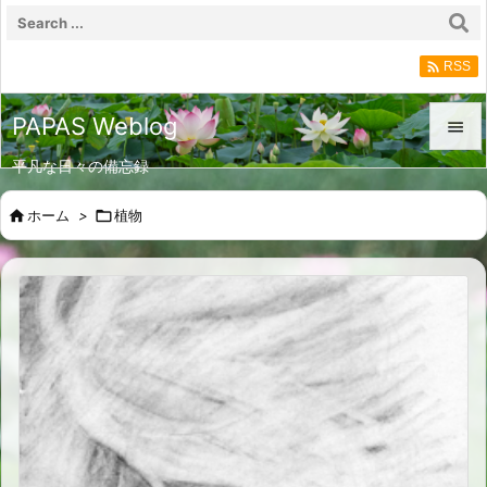

RSS
PAPAS Weblog

平凡な日々の備忘録

メニュ

ホーム
>

植物

サイド

前へ

次へ

検索