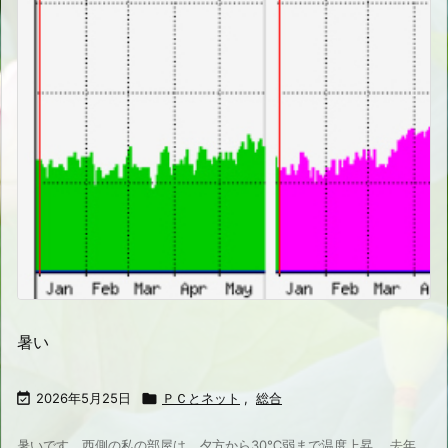
暑い

2026年5月25日

ＰＣとネット
,
総合
暑いです、西側の私の部屋は、夕方から30℃弱まで温度上昇。 去年