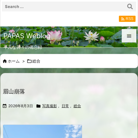

RSS
PAPAS Weblog

平凡な日々の備忘録

メニュ

ホーム
>

総合

サイド

前へ
眉山崩落

次へ

2026年8月3日

写真撮影
,
日常
,
総合

検索