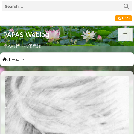

RSS
PAPAS Weblog

平凡な日々の備忘録

メニュ

ホーム
>

サイド

前へ

次へ

検索