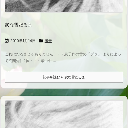
変な雪だるま

2010年1月14日

風景
これはだるまじゃありません・・・息子作の雪の「ブタ」 よりによっ
て玄関先に2体・・・寒い中 ...
記事を読む
変な雪だるま