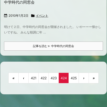
中学時代の同窓会

2010年1月2日

イベント
明けて２日、中学時代の同窓会が開催されました。 いやーーー懐かし
いですね。 みんな順調に年 ...
記事を読む
中学時代の同窓会
«
‹
421
422
423
424
425
›
»