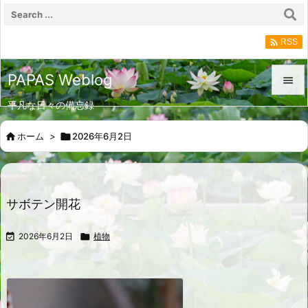

RSS
PAPAS Weblog

平凡な日々の備忘録

メニュ

ホーム
>

2026年6月2日

サイド

前へ
サボテン開花

次へ

2026年6月2日

植物

検索