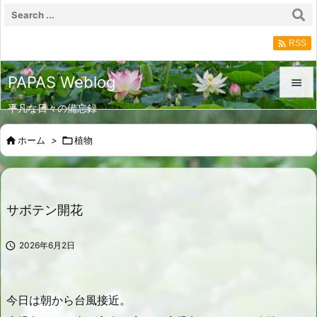

RSS
PAPAS Weblog

平凡な日々の備忘録

メニュ

ホーム
>

植物

サイド

前へ
サボテン開花

次へ

2026年6月2日

検索
今日は朝から台風接近。