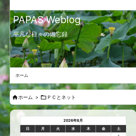
PAPAS Weblog
平凡な日々の備忘録
ホーム

ホーム
>

ＰＣとネット
2026年8月
日
月
火
水
木
金
土