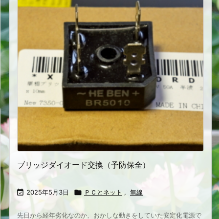
ブリッジダイオード交換（予防保全）

2025年5月3日

ＰＣとネット
,
無線
先日から経年劣化なのか、おかしな動きをしていた安定化電源で