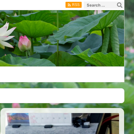

RSS