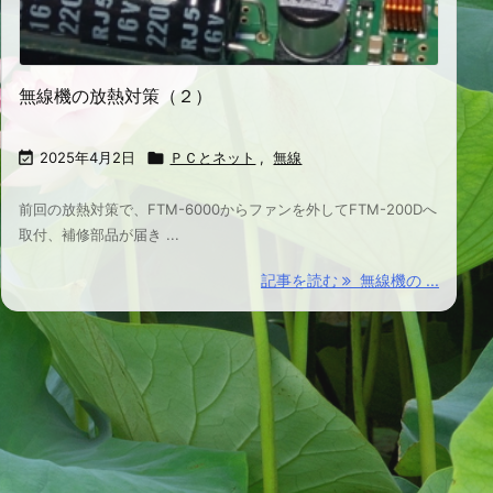
無線機の放熱対策（２）

2025年4月2日

ＰＣとネット
,
無線
前回の放熱対策で、FTM-6000からファンを外してFTM-200Dへ
取付、補修部品が届き ...
記事を読む
無線機の ...