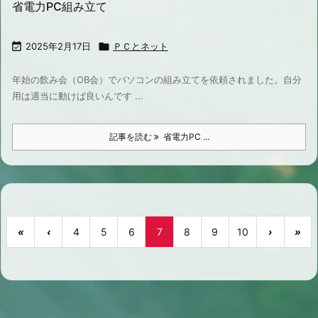
省電力PC組み立て

2025年2月17日

ＰＣとネット
年始の飲み会（OB会）でパソコンの組み立てを依頼されました。自分
用は適当に動けば良いんです ...
記事を読む
省電力PC ...
«
‹
4
5
6
7
8
9
10
›
»