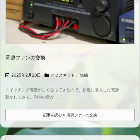
電源ファンの交換

2025年2月20日

ＰＣとネット
,
無線
スイッチング電源が古くなってきたので、新規に購入した電源・・・
動かしてみて、FANの音が ...
記事を読む
電源ファンの交換