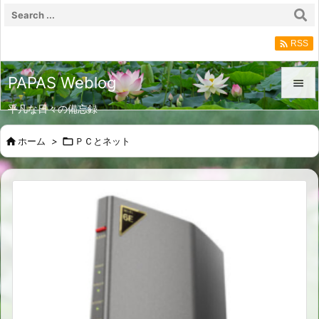

RSS
PAPAS Weblog

平凡な日々の備忘録

メニュ

ホーム
>

ＰＣとネット

サイド

前へ

次へ

検索