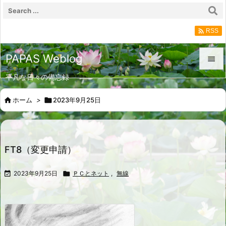

RSS
PAPAS Weblog

平凡な日々の備忘録

メニュ

ホーム
>

2023年9月25日

サイド

前へ
FT8（変更申請）

次へ

2023年9月25日

ＰＣとネット
,
無線

検索